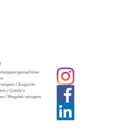
n
ntstoppingsmachines
rs
angers / Zuigunits
ns / Combi's
s / Wegdek reinigers