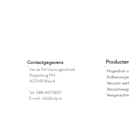
Producte
Contactgegevens
Van de Pol Voertuigtechniek
Hogedruk o
Doejenburg 194
Kolkenzuige
4021HR Maurik
Vacuüm aanh
Vacuümwage
Tel: 088-8372800
Veegmachine
E-mail: info@vdp.nl