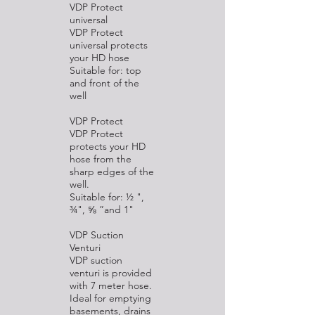
VDP Protect
universal
VDP Protect
universal protects
your HD hose
Suitable for: top
and front of the
well
VDP Protect
VDP Protect
protects your HD
hose from the
sharp edges of the
well.
Suitable for: ½ ",
¾", ⅝ ”and 1"
VDP Suction
Venturi
VDP suction
venturi is provided
with 7 meter hose.
Ideal for emptying
basements, drains