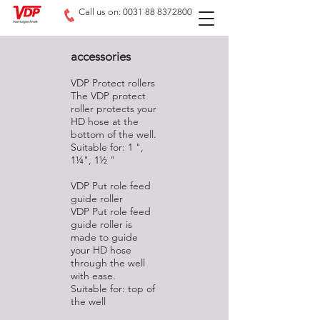
Call us on: 0031 88 8372800
accessories
VDP Protect rollers
The VDP protect
roller protects your
HD hose at the
bottom of the well.
Suitable for: 1 ",
1¼", 1½ "
VDP Put role feed
guide roller
VDP Put role feed
guide roller is
made to guide
your HD hose
through the well
with ease.
Suitable for: top of
the well